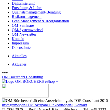
Digitalisierung
Forschung & Lehre
Qualitätsmanagement-Beratung
Risikomanagement
Lean Management & Reorganisation
QM-Seminare
QM-Systemwechsel
QM-Newsletter
Kontakt
Impressum
Datenschutz
Aktuelles
Aktuelles
vvv
QM Boerchers Consulting
Instagram/span>
TikTok/span>
Linkedin/span>
Kontakt
© 2004-2026 — Prof. Dr. med. Kirstin Börchers — Tel.: +49 23­23