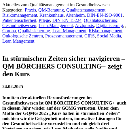
Aktuelles zum Qualitätsmanagement im Gesundheitswesen
Kategorien:
Praxis
,
QM-Beratung
,
Qualitätsmanagement
,
Risikomanagement
,
Krankenhaus
,
Altenheim
,
DIN-EN-ISO-9001
,
Patientensicherheit
,
Pflege
,
DIN-EN-15224
,
Qualitätssicherung
,
Gesundheitswesen
,
Lean-Management
,
Arztpraxis
,
Digitalisierung
,
,
Corona
,
Qualitätsicherung
,
Lean Management
,
Riskomanagement
,
Onkologische Zentren
,
Prozessmanagement
,
CIRS
,
Social Media
,
Lean Mangement
In stürmischen Zeiten sicher navigieren –
QM BÖRCHERS CONSULTING+ zeigt
den Kurs
24.02.2025
Inmitten der aktuellen Herausforderungen im
Gesundheitswesen ist QM BÖRCHERS CONSULTING+ auch
in diesem Jahr wieder auf der GQMG vertreten. Unter dem
Motto der GQMG 2025 „Kurs halten in stürmischen Zeiten“
möchten wir die Gelegenheit nutzen, innovative Lösungen für
den Gesundheitssektor vorzustellen und mit gleich drei
Vorträgen zu zeigen, wie Lean-Methoden, agile Audits und