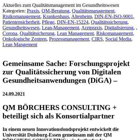
Aktuelles zum Qualitätsmanagement im Gesundheitswesen
Kategorien:
Praxis
,
QM-Beratung
,
Qualitätsmanagement
,
Risikomanagement
,
Krankenhaus
,
Altenheim
,
DIN-EN-ISO-9001
,
Patientensicherheit
,
Pflege
,
DIN-EN-15224
,
Qualitätssicherung
,
Gesundheitswesen
,
Lean-Management
,
Arztpraxis
,
Digitalisierung
,
,
Corona
,
Qualitätsicherung
,
Lean Management
,
Riskomanagement
,
Onkologische Zentren
,
Prozessmanagement
,
CIRS
,
Social Media
,
Lean Mangement
Gemeinsame Sache: Forschungsprojekt
zur Qualitätssicherung von Digitalen
Gesundheitsanwendungen (DiGA) –
24.09.2021
QM BÖRCHERS CONSULTING +
beteiligt sich als Konsortialpartner
In einem neuen Innovationsfondsprojekt entwickelt die
Universität Duisburg-Essen gemeinsam mit der QM